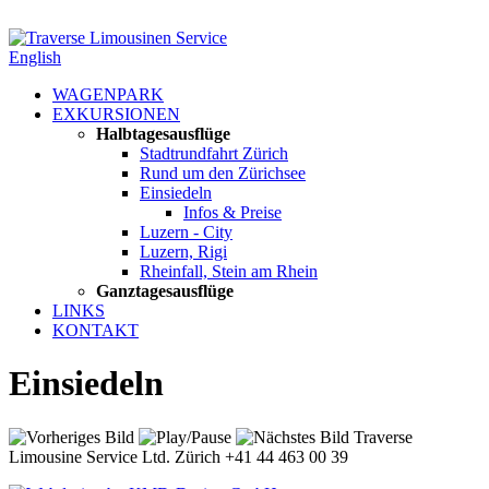
English
WAGENPARK
EXKURSIONEN
Halbtagesausflüge
Stadtrundfahrt Zürich
Rund um den Zürichsee
Einsiedeln
Infos & Preise
Luzern - City
Luzern, Rigi
Rheinfall, Stein am Rhein
Ganztagesausflüge
LINKS
KONTAKT
Einsiedeln
Traverse
Limousine Service Ltd. Zürich +41 44 463 00 39