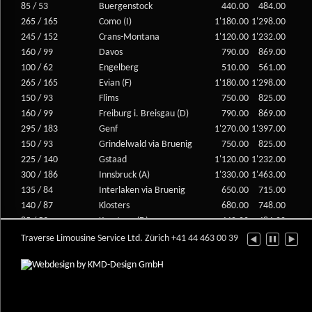
85 / 53
Buergenstock
440.00
484.00
265 / 165
Como (I)
1'180.00
1'298.00
245 / 152
Crans-Montana
1'120.00
1'232.00
160 / 99
Davos
790.00
869.00
100 / 62
Engelberg
510.00
561.00
265 / 165
Evian (F)
1'180.00
1'298.00
150 / 93
Flims
750.00
825.00
160 / 99
Freiburg i. Breisgau (D)
790.00
869.00
295 / 183
Genf
1'270.00
1'397.00
150 / 93
Grindelwald via Bruenig
750.00
825.00
225 / 140
Gstaad
1'120.00
1'232.00
300 / 186
Innsbruck (A)
1'330.00
1'463.00
135 / 84
Interlaken via Bruenig
650.00
715.00
140 / 87
Klosters
680.00
748.00
85 / 53
Konstanz (D)
440.00
484.00
230 / 143
Lausanne
1'160.00
1'276.00
Traverse Limousine Service Ltd. Zürich +41 44 463 00 39
210 / 130
Lech (A)
1'020.00
1'122.00
155 / 96
Lenzerheide
770.00
847.00
135 / 84
Lindau (D)
650.00
715.00
215 / 134
Locarno
1'060.00
1'166.00